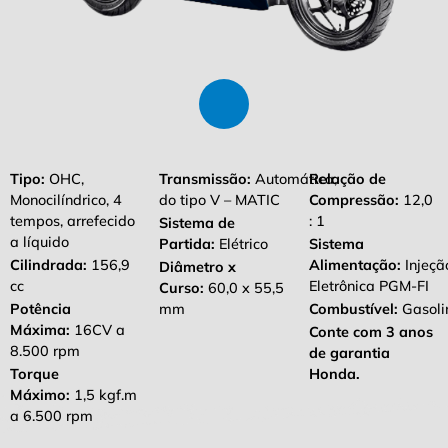
Tipo:
OHC,
Transmissão:
Automática,
Relação de
Monocilíndrico, 4
do tipo V – MATIC
Compressão:
12,0
tempos, arrefecido
: 1
Sistema de
a líquido
Partida:
Elétrico
Sistema
Cilindrada:
156,9
Alimentação:
Injeçã
Diâmetro x
cc
Eletrônica PGM-FI
Curso:
60,0 x 55,5
Potência
mm
Combustível:
Gasoli
Máxima:
16CV a
Conte com 3 anos
8.500 rpm
de garantia
Torque
Honda.
Máximo:
1,5 kgf.m
a 6.500 rpm