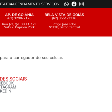
NTATO
AGENDAMENTO SERVIÇOS
AP. DE GOIÂNIA
BELA VISTA DE GOIÁS
(62) 3298-2176
(62) 3551-3316
Rua J-2, Qd. 38, Lt. 17E
Praça José Lobo
Sala 7, Papillon Park
Nº128, Setor Central
para o carregador do seu celular.
DES SOCIAIS
CEBOOK
STAGRAM
NKEDIN