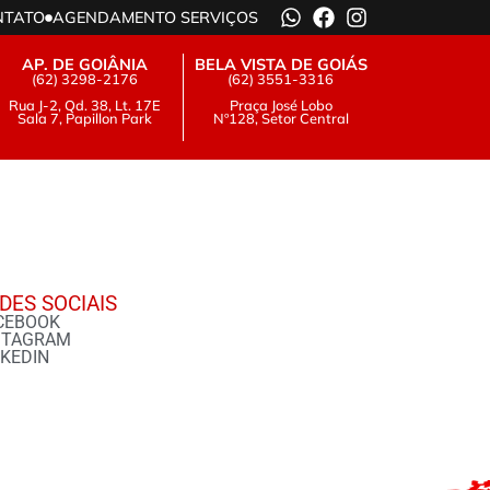
NTATO
AGENDAMENTO SERVIÇOS
AP. DE GOIÂNIA
BELA VISTA DE GOIÁS
(62) 3298-2176
(62) 3551-3316
Rua J-2, Qd. 38, Lt. 17E
Praça José Lobo
Sala 7, Papillon Park
Nº128, Setor Central
DES SOCIAIS
CEBOOK
STAGRAM
NKEDIN