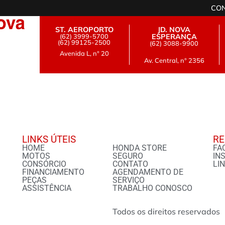
CO
ST. AEROPORTO
JD. NOVA
(62) 3999-5700
ESPERANÇA
(62) 99125-2500
(62) 3088-9900
Avenida L, n° 20
Av. Central, n° 2356
LINKS ÚTEIS
RE
HOME
HONDA STORE
FA
MOTOS
SEGURO
IN
CONSÓRCIO
CONTATO
LI
FINANCIAMENTO
AGENDAMENTO DE
PEÇAS
SERVIÇO
ASSISTÊNCIA
TRABALHO CONOSCO
Todos os direitos reservados